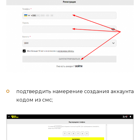
подтвердить намерение создания аккаунта
кодом из смс;