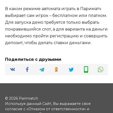
В каком режиме автомата играть в Париматч
выбирает сам игрок – бесплатном или платном.
Для запуска демо требуется только выбрать
понравившийся слот, а для варианта на деньги
необходимо пройти регистрацию и совершить
депозит, чтобы делать ставки деньгами.
Поделиться с друзьями
© 2026 Parimatch
Используя данный Сайт, Вы выражаете свое
согласие с «Отказом от ответственности» и