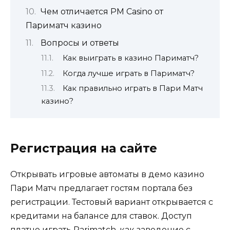
Чем отличается PM Casino от
Париматч казино
Вопросы и ответы
Как выиграть в казино Париматч?
Когда лучше играть в Париматч?
Как правильно играть в Пари Матч
казино?
Регистрация на сайте
Открывать игровые автоматы в демо казино
Пари Матч предлагает гостям портала без
регистрации. Тестовый вариант открывается с
кредитами на балансе для ставок. Доступ
платно играть Parimatch, как заведение с