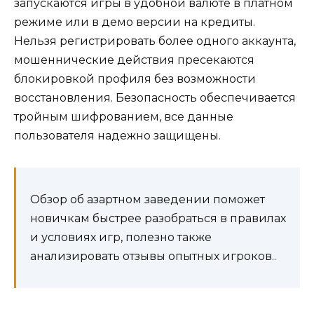
запускаются игры в удобной валюте в платном
режиме или в демо версии на кредиты.
Нельзя регистрировать более одного аккаунта,
мошеннические действия пресекаются
блокировкой профиля без возможности
восстановления. Безопасность обеспечивается
тройным шифрованием, все данные
пользователя надежно защищены.
Обзор об азартном заведении поможет
новичкам быстрее разобраться в правилах
и условиях игр, полезно также
анализировать отзывы опытных игроков..