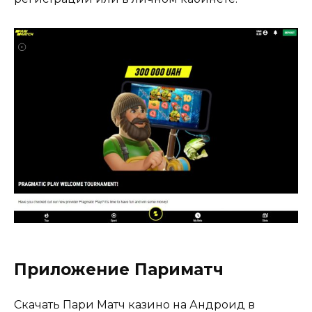
Приложение Париматч
Скачать Пари Матч казино на Андроид в