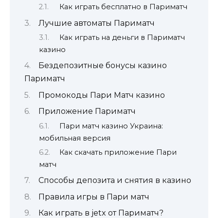
Как играть бесплатно в Париматч
Лучшие автоматы Париматч
Как играть на деньги в Париматч
казино
Бездепозитные бонусы казино
Париматч
Промокоды Пари Матч казино
Приложение Париматч
Пари матч казино Украина:
мобильная версия
Как скачать приложение Пари
матч
Способы депозита и снятия в казино
Правила игры в Пари матч
Как играть в jetx от Париматч?