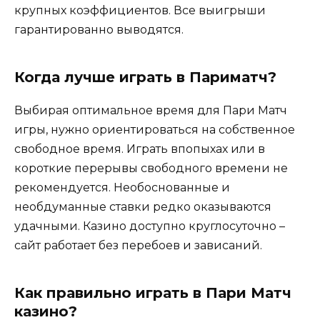
крупных коэффициентов. Все выигрыши
гарантированно выводятся.
Когда лучше играть в Париматч?
Выбирая оптимальное время для Пари Матч
игры, нужно ориентироваться на собственное
свободное время. Играть впопыхах или в
короткие перерывы свободного времени не
рекомендуется. Необоснованные и
необдуманные ставки редко оказываются
удачными. Казино доступно круглосуточно –
сайт работает без перебоев и зависаний.
Как правильно играть в Пари Матч
казино?