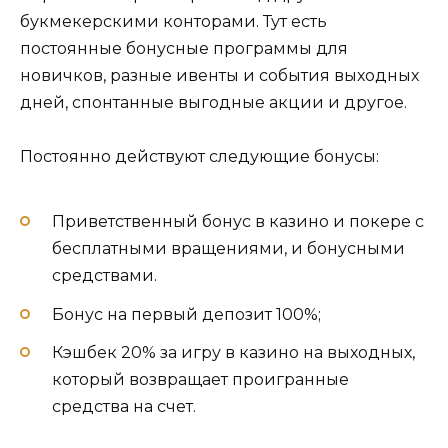
букмекерскими конторами. Тут есть
постоянные бонусные программы для
новичков, разные ивенты и события выходных
дней, спонтанные выгодные акции и другое.
Постоянно действуют следующие бонусы:
Приветственный бонус в казино и покере с
бесплатными вращениями, и бонусными
средствами.
Бонус на первый депозит 100%;
Кэшбек 20% за игру в казино на выходных,
который возвращает проигранные
средства на счет.