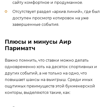
сайту комфортное и продуманное.
Отсутствует раздел «архив линий», где был
доступен просмотр котировок на уже
завершенные события.
Плюсы и минусы Аир
Париматч
Важно помнить, что ставки можно делать
одновременно хоть на десяток спортивных и
других событий, а не только на одно, что
повышает шансы на выигрыш. Среди иных
ощутимых преимуществ этой букмекерской
конторы, выделяются такие, как: