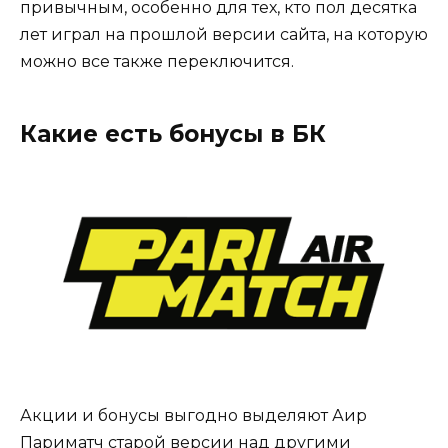
привычным, особенно для тех, кто пол десятка
лет играл на прошлой версии сайта, на которую
можно все также переключится.
Какие есть бонусы в БК
Акции и бонусы выгодно выделяют Аир
Париматч старой версии над другими