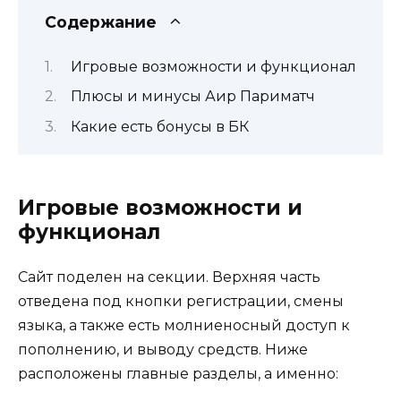
Содержание
Игровые возможности и функционал
Плюсы и минусы Аир Париматч
Какие есть бонусы в БК
Игровые возможности и
функционал
Сайт поделен на секции. Верхняя часть
отведена под кнопки регистрации, смены
языка, а также есть молниеносный доступ к
пополнению, и выводу средств. Ниже
расположены главные разделы, а именно: